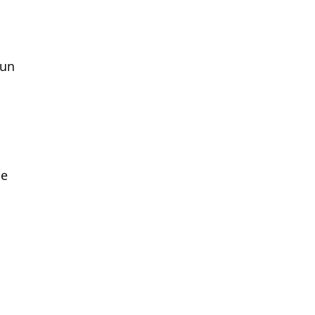
’un
se